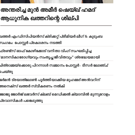
അന്തരിച്ച മുൻ അമീർ ഷെയ്ഖ് ഹമദ്
ആധുനിക ഖത്തറിന്റെ ശില്പി
ഖത്തർ എംഡിസിപിയൻസ് ക്രിക്കറ്റ് പ്രീമിയർ ലീഗ് & കുടുംബ
സംഗമം: പോസ്റ്റർ പ്രകാശനം നടത്തി
ഫ്രണ്ട്സ് ഓഫ് കോഴിക്കോട് വനിതാ വിംഗ് സംഘടിപ്പിച്ച
“മാനസികാരോഗ്യവും സംതൃപ്ത ജീവിതവും” ശ്രദ്ധേയമായി
ചിത്രാമ്മയ്ക്കൊരു പിറന്നാൾ സമ്മാനം പോസ്റ്റർ - ടീസർ ലോഞ്ച്
ചെയ്തു
ജർമൻ ട്രയാത്‌ലോൺ പൂർത്തിയാക്കിയ മുഹമ്മദ് അൻവറിന്
അനെക്സ് ഖത്തർ സ്വീകരണം നൽകി
ജോജു ജോർജ് ലവേർസ് ക്ലബ്‌ മെഡിക്കൽ ക്യാമ്പിൽ മുന്നൂറോളം
പ്രവാസികൾ പങ്കെടുത്തു