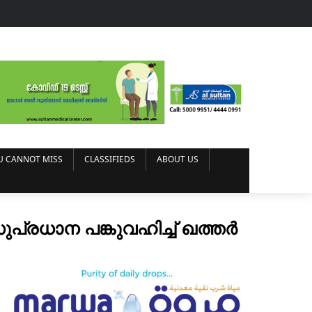
U CANNOT MISS
CLASSIFIEDS
ABOUT US
രധാന പങ്കുവഹിച്ച് ഖത്തർ