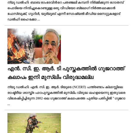
ന്യൂ ഡല്‍ഹി: ബാബ രാംദേവിന്‍റെ പതഞ്ജലി കമ്പനി നിർമ്മിക്കുന്ന ഗോതമ്പ്
പൊടിയെ നിന്ദിച്ചുകൊണ്ടുള്ള ഒരു വീഡിയോ ബ്ലോഗ് നിര്‍ത്തലാക്കാൻ
ഫേസ്ബുക്ക്, ഗൂഗിൾ, യൂട്യൂബ് എന്നീ സോഷ്യൽ മീഡിയ സൈറ്റുകളോട്
ഡൽഹി ഹൈക്കോ
...
എൻ. സി. ഇ. ആർ. ടി പുസ്തകത്തില്‍ ഗുജറാത്ത്
കലാപം ഇനി മുസ്ലിം വിരുദ്ധമല്ല
ന്യൂ ഡല്‍ഹി: എൻ. സി. ഇ. ആർ. ടിയുടെ (NCERT) പന്ത്രണ്ടാം ക്ലാസ്സിലെ
രാഷ്ട്രീയ ശാസ്ത്ര പാഠപുസ്തകത്തിൽ മുസ്ലിം-വിരുദ്ധ ലഹളയെന്നു ഇതുവരെ
വിശേഷിപ്പിച്ചിരുന്ന 2002-ലെ ഗുജറാത്ത് കലാപത്തെ പുതിയ പതിപ്പിൽ "ഗുജറാ
...