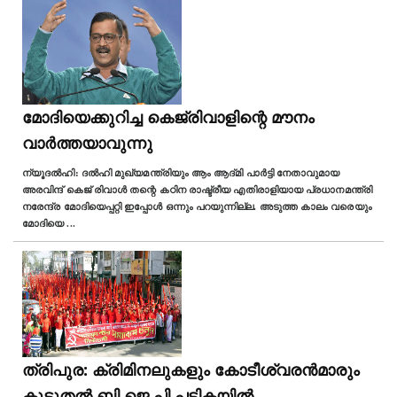
മോദിയെക്കുറിച്ച കെജ്രിവാളിന്റെ മൗനം
വാർത്തയാവുന്നു
ന്യൂദൽഹി: ദൽഹി മുഖ്യമന്ത്രിയും ആം ആദ്മി പാർട്ടി നേതാവുമായ
അരവിന്ദ്‌ കെജ് രിവാൾ തന്റെ കഠിന രാഷ്ട്രീയ എതിരാളിയായ പ്രധാനമന്ത്രി
നരേന്ദ്ര മോദിയെപ്പറ്റി ഇപ്പോൾ ഒന്നും പറയുന്നില്ല. അടുത്ത കാലം വരെയും
മോദിയെ
...
ത്രിപുര: ക്രിമിനലുകളും കോടീശ്വരന്‍മാരും
കൂടുതല്‍ ബി ജെ പി പട്ടികയില്‍