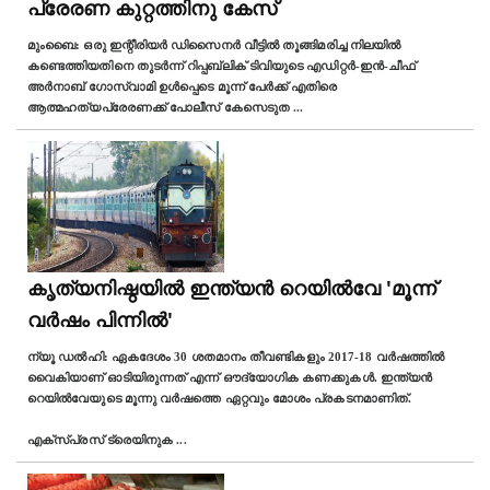
പ്രേരണ കുറ്റത്തിനു കേസ്
മുംബൈ: ഒരു ഇന്റീരിയർ ഡിസൈനർ വീട്ടില്‍ തൂങ്ങിമരിച്ച നിലയിൽ
കണ്ടെത്തിയതിനെ തുടര്‍ന്ന് റിപ്പബ്ലിക് ടിവിയുടെ എഡിറ്റർ-ഇൻ-ചീഫ്
അർനാബ് ഗോസ്വാമി ഉൾപ്പെടെ മൂന്ന് പേർക്ക് എതിരെ
ആത്മഹത്യപ്രേരണക്ക് പോലീസ് കേസെടുത
...
കൃത്യനിഷ്ഠയിൽ ഇന്ത്യന്‍ റെയിൽവേ 'മൂന്ന്
വര്‍ഷം പിന്നില്‍'
ന്യൂ ഡല്‍ഹി: ഏകദേശം 30 ശതമാനം തീവണ്ടികളും 2017-18 വര്‍ഷത്തിൽ
വൈകിയാണ് ഓടിയിരുന്നത് എന്ന് ഔദ്യോഗിക കണക്കുകൾ. ഇന്ത്യൻ
റെയിൽവേയുടെ മൂന്നു വർഷത്തെ ഏറ്റവും മോശം പ്രകടനമാണിത്.
എക്സ്പ്രസ് ട്രെയിനുക
...