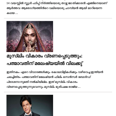
14 വയസ്സില്‍ സ്കൂൾ പഠിപ്പ് നിർത്തിയൊരു താഴ്ന്ന ജാതിക്കാരൻ എങ്ങിനെയാണ്
ആര്‍ത്തവ ആരോഗ്യത്തിന്‍റെ വലിയൊരു ചാമ്പ്യൻ ആയി മാറിയെന്ന
കഥയ
...
മുസ്ലിം വികാരം വ്രണപ്പെടുത്തും:
പത്മാവതിന് മലേഷ്യയിൽ വിലക്കു്
ഇതിനകം ഏറെ വിവാദങ്ങൾക്കും കൊലവിളികൾക്കും വഴിവെച്ച ഇന്ത്യൻ
ചലച്ചിത്രം പത്മാവതിന് മലേഷ്യൻ ഫിലിം സെൻസർ ബോർഡ്
പ്രദശനാനുമതി നൽകിയില്ല. ഇത് മുസ്ലിം വികാരം
വ്രണപ്പെടുത്തുന്നുവെന്നും മുസ്‌ലിം ഭൂരിപക്ഷ രാജ്യ
...