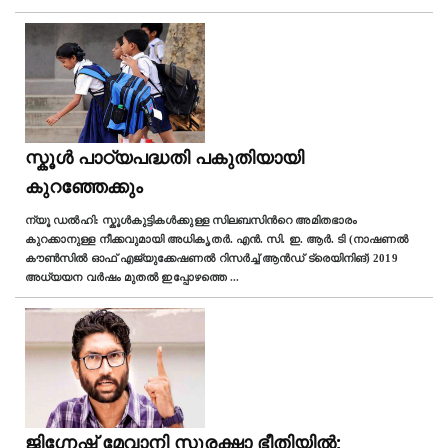
സ്കൂള്‍ പാഠ്യപദ്ധതി പകുതിയായി
കുറഞ്ഞേക്കും
ന്യൂ ഡല്‍ഹി: സ്കൂള്‍കുട്ടികള്‍ക്കുള്ള സിലബസിന്‍റെ അമിതഭാരം
കുറക്കാനുള്ള നീക്കവുമായി അധികൃതർ. എൻ. സി. ഇ. ആർ. ടി (നാഷണൽ
കൗൺസിൽ ഓഫ് എജ്യുക്കേഷണൽ റിസർച്ച് ആൻഡ് ട്രെയിനിങ്) 2019
അധ്യയന വർഷം മുതൽ ഇപ്പോഴത്തെ
...
ജിഗ്നേഷ് മേവാനി സുരക്ഷാ ഭീതിയില്‍;