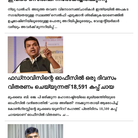
ന്യൂ ഡല്‍ഹി: അടുത്ത തവണ വിനോദസഞ്ചാരികൾ ഇന്ത്യയിൽ അപകട
സാദ്ധ്യതയുള്ള സ്ഥലത്ത് സെൽഫി എടുക്കാൻ ശ്രമിക്കുകയാണെങ്ങിൽ
ഉച്ചഭാഷിണിയിലൂടെയുള്ള പൊതു അറിയിപ്പിലൂടെയും, വോളന്റിയർമാർ
വഴിയും അവർക്ക് മുന്നറിയിപ്പ്
...
ഫഡ്നാവിസിന്റെ ഓഫീസിൽ ഒരു ദിവസം
വിതരണം ചെയ്യുന്നത് 18,591 കപ്പ് ചായ
മുംബൈ: ബി. ജെ. പി ഭരിക്കുന്ന മഹാരാഷ്ട്രയിലെ മുഖ്യമന്ത്രിയുടെ
ഓഫീസിൽ വൻതോതിൽ ‘ചായ അഴിമതി’ നടക്കുന്നതായി ആരോപിച്ച്
കോൺഗ്രസ്സിന്റെ മുംബൈ യൂണിററ് രംഗത്ത്. പ്രതിദിനം 18,500 കപ്പ്‌
ചായയാണ് ഓഫീസില്‍ വിതരണം ച
...