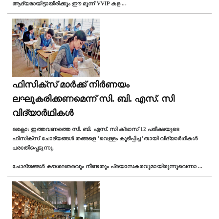
ആദ്യമായിട്ടായിരിക്കും ഈ മൂന്ന് VVIP കള
...
ഫിസിക്സ് മാർക്ക് നിര്‍ണയം
ലഘൂകരിക്കണമെന്ന് സി. ബി. എസ്. സി
വിദ്യാർഥികൾ
ലക്നോ: ഇത്തവണത്തെ സി. ബി. എസ്. സി ക്ലാസ് 12 പരീക്ഷയുടെ
ഫിസിക്സ് ചോദ്യങ്ങൾ തങ്ങളെ 'വെള്ളം കുടിപ്പിച്ച 'തായി വിദ്യാർഥികൾ
പരാതിപ്പെടുന്നു.
ചോദ്യങ്ങൾ കൗശലതരവും നീണ്ടതും പ്രയാസകരവുമായിരുന്നുവെന്നാ
...