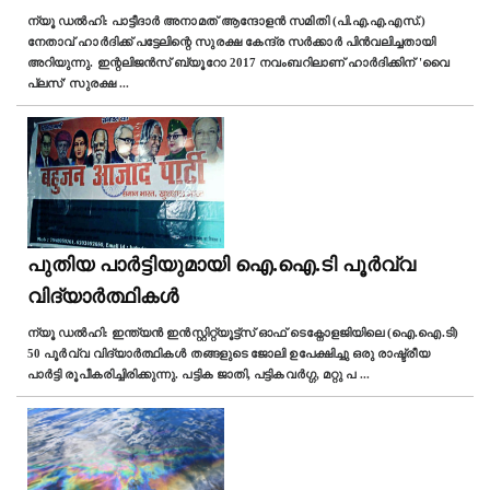
ന്യൂ ഡല്‍ഹി: പാട്ടീദാർ അനാമത് ആന്ദോളൻ സമിതി (പി.എ.എ.എസ്.)
നേതാവ് ഹാർദിക്ക് പട്ടേലിന്റെ സുരക്ഷ കേന്ദ്ര സർക്കാർ പിൻവലിച്ചതായി
അറിയുന്നു. ഇന്റലിജൻസ് ബ്യൂറോ 2017 നവംബറിലാണ് ഹാർദിക്കിന് 'വൈ
പ്ലസ്' സുരക്ഷ
...
പുതിയ പാർട്ടിയുമായി ഐ.ഐ.ടി പൂർവ്വ
വിദ്യാർത്ഥികൾ
ന്യൂ ഡല്‍ഹി: ഇന്ത്യൻ ഇൻസ്റ്റിറ്റ്യൂട്ട്സ് ഓഫ് ടെക്നോളജിയിലെ (ഐ.ഐ.ടി)
50 പൂർവ്വ വിദ്യാർത്ഥികള്‍ തങ്ങളുടെ ജോലി ഉപേക്ഷിച്ചു ഒരു രാഷ്ട്രീയ
പാർട്ടി രൂപീകരിച്ചിരിക്കുന്നു. പട്ടിക ജാതി, പട്ടികവർഗ്ഗ, മറ്റു പ
...