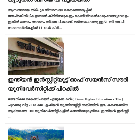
ആസന്നമായ ത്രിപുര നിയമസഭാ തെരഞ്ഞെടുപ്പില്‍
ജനപ്രതിനിധികളാവാന്‍ ക്രിമിനലുകളും കോടീശ്വരന്‍മാരുംവേണ്ടുവോളം.
ഇതില്‍ ഒന്നാം സ്ഥാനം ബി.ജെ.പിക്കാണ്. മല്‍സരംഗത്തുള്ള 51 ബി.ജെ.പി
സ്ഥാനാര്‍ഥികളില്‍ 11 പേര്‍ ക്രി
...
ഇന്ത്യൻ ഇൻസ്റ്റിറ്റ്യൂട്ട് ഓഫ് സയൻസ് സൗദി
യൂനിവേര്‍സിറ്റിക്ക് പിറകില്‍
ലണ്ടനിലെ ടൈംസ് ഹയർ എജുക്കേഷൻ ( Times Higher Education - The )
പുറത്തു വിട്ട 2018 ലെ ഏഷ്യൻ യൂണിവേഴ്സിറ്റി റാങ്കിങ്ങിൽ ഇടം കണ്ടെത്തിയ
ആദ്യത്തെ 100 യൂനിവേര്‍സിറ്റികളില്‍ ബെന്ഗലുരുവിലെ ഇന്ത്യൻ ഇൻസ്റ്റി
...