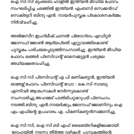
ഐ സി സി മുംബൈ ഹാളിൽ ഇന്ത്യൻ മീഡിയ ഫോറം
സംഘടിപ്പിച്ച ചടങ്ങിൽ ഇന്ത്യൻ എംബസി സെക്കൻഡ്
സെക്രട്ടറി ബിന്ദു എൻ. നായർപുസ്തക പ്രകാശനകർമ്മം
നിർവ്വഹിച്ചു.
അൽജസീറ ഇംഗ്ലീഷ് ചാനൽ പ്രോഗ്രാം എഡിറ്റർ
ജോസഫ് ജോൺ ആദ്യപ്രതി ഏറ്റുവാങ്ങികൊണ്ട്
പുസ്തകം പരിചയപ്പെടുത്തിസംസാരിച്ചു .ഇന്ത്യൻ മീഡിയ
ഫോറം ഖത്തർ പ്രസിഡന്റ് ഓമനക്കൂട്ടൻ പരുമല
അധ്യക്ഷതവഹിച്ചു.
ഐ സി സി പ്രസിഡന്റ് എ പി മണികണ്ഠൻ, ഇന്ത്യൻ
ഓതേഴ്സ് ഫോറം പ്രസിഡന്റ് ഡോ : കെ സി സാബു
എന്നിവർ ആശംസകൾ നേർന്നുകൊണ്ട്
സംസാരിച്ചു.അഹമ്മദ് പാതിരിപറ്റമറുപടി പ്രസംഗം
നടത്തി.ബിന്ദു എൻ.നായർക്കും,ജോസഫ് ജോണിനും ഐ
എം എഫിന്റെ ഉപഹാരം എ. പിമണികണ്ഠൻസമ്മാനിച്ചു.
ഐ സി സി, ഐ സി ബി എഫ് ലൈബ്രറികളിലേക്കായി
'ദോഹയിൽ നടന്നു തീർത്ത വഴികൾ' പുസ്തകത്തിന്റെ