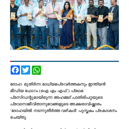
Facebook
Twitter
​ദോഹ: മുതിർന്ന മാധ്യമപ്രവർത്തകനും ഇന്ത്യൻ
മീഡിയ ഫോറം (ഐ എം എഫ് ) പ്രഥമ
പ്രസിഡന്റുമായിരുന്ന അഹമ്മദ് പാതിരിപറ്റയുടെ
പ്രവാസജീവിതാനുഭവങ്ങളുടെ അക്ഷരാവിഷ്ക്കാരം
'ദോഹയിൽ നടന്നുതീർത്ത വഴികൾ' പുസ്തകം പ്രകാശനം
ചെയ്തു.