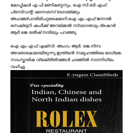
കോപ്പികൾ എ.പി മണികണ്ഠനും, ഐ സി ബി എഫ്
പ്രസിഡന്റ് ഷാനവാസ് ബാവയ്ക്കും
അഹമ്മദ്പാതിരിപറ്റകൈമാറി.ഐ എം എഫ് ജനറൽ
സെക്രട്ടറി ഷഫീക്ക് അറയ്ക്കൽ സ്വാഗതവും ട്രഷറർ
ആർ ജെ രതീഷ് നന്ദിയും പറഞ്ഞു.
ഐ എം എഫ് എക്‌സി: അംഗം ആർ. ജെ.നിസ
അവതാരകയായിരുന്നു.ഇന്ത്യൻ സമൂഹത്തിലെ മാധ്യമ-
സാംസ്കാരിക വ്യക്തിത്വങ്ങൾ ചടങ്ങിൽ സാന്നിധ്യം
വഹിച്ചു.