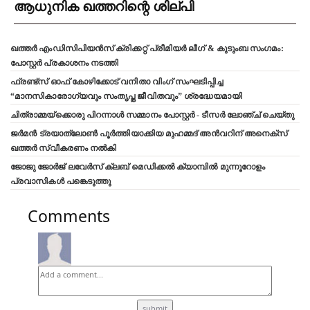
ആധുനിക ഖത്തറിന്റെ ശില്പി
ഖത്തർ എംഡിസിപിയൻസ് ക്രിക്കറ്റ് പ്രീമിയർ ലീഗ് & കുടുംബ സംഗമം:
പോസ്റ്റർ പ്രകാശനം നടത്തി
ഫ്രണ്ട്സ് ഓഫ് കോഴിക്കോട് വനിതാ വിംഗ് സംഘടിപ്പിച്ച
“മാനസികാരോഗ്യവും സംതൃപ്ത ജീവിതവും” ശ്രദ്ധേയമായി
ചിത്രാമ്മയ്ക്കൊരു പിറന്നാൾ സമ്മാനം പോസ്റ്റർ - ടീസർ ലോഞ്ച് ചെയ്തു
ജർമൻ ട്രയാത്‌ലോൺ പൂർത്തിയാക്കിയ മുഹമ്മദ് അൻവറിന് അനെക്സ്
ഖത്തർ സ്വീകരണം നൽകി
ജോജു ജോർജ് ലവേർസ് ക്ലബ്‌ മെഡിക്കൽ ക്യാമ്പിൽ മുന്നൂറോളം
പ്രവാസികൾ പങ്കെടുത്തു
Comments