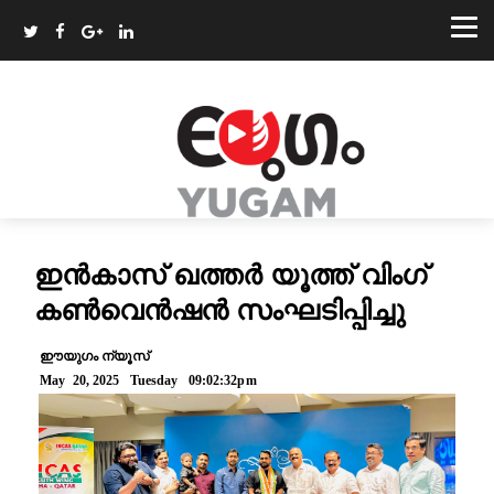
ഇൻകാസ് ഖത്തർ യൂത്ത് വിംഗ്
കൺവെൻഷൻ സംഘടിപ്പിച്ചു
ഈയുഗം ന്യൂസ്
May 20, 2025 Tuesday 09:02:32pm