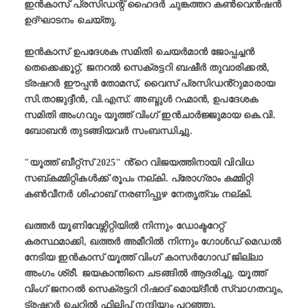
ഇൻകാസ് പ്രസിഡന്റ് ഹൈദർ ചുങ്കത്തറ കൺവെൻഷൻ
ഉദ്ഘാടനം ചെയ്തു.
ഇൻകാസ് ഉപദേശക സമിതി ചെയർമാൻ ജോപ്പച്ചൻ
തെക്കെക്കൂറ്റ്, ജനറൽ സെക്രട്ടറി ബഷീർ തുവാരിക്കൽ,
ട്രഷറർ ഈപ്പൻ തോമസ്, വൈസ് പ്രസിഡൻ്റുമാരായ
സി.താജുദ്ദീൻ, വി.എസ്. അബ്ദുൾ റഹ്മാൻ, ഉപദേശക
സമിതി അംഗവും യൂത്ത് വിംഗ് ഇൻചാർജ്ജുമായ കെ.വി.
ബോബൻ തുടങ്ങിയവർ സംബന്ധിച്ചു.
"യൂത്ത് ബീറ്റ്‌സ് 2025" ൻ്റെ വിജയത്തിനായി വിവിധ
സബ്കമ്മിറ്റികൾക്ക് രൂപം നല്കി. പ്രോഗ്രാം കമ്മിറ്റി
കൺവീനർ ശിഹാബ് നരണിപ്പുഴ നേതൃത്വം നല്കി.
ഖത്തർ യൂണിവേഴ്സിറ്റിയിൽ നിന്നും ഡോക്ടറേറ്റ്
കരസ്ഥമാക്കി, ഖത്തർ അമീറിൽ നിന്നും ഗോൾഡ് മെഡൽ
നേടിയ ഇൻകാസ് യൂത്ത് വിംഗ് കാസർഗോഡ് ജില്ലാ
അംഗം ശ്രീ. ജയകാന്തിനെ ചടങ്ങിൽ ആദരിച്ചു. യൂത്ത്
വിംഗ് ജനറൽ സെക്രട്ടറി റിഷാദ് മൊയ്‌ദീൻ സ്വാഗതവും,
ട്രഷറർ ചെറിൽ ഫിലിപ്പ് നന്ദിയും പറഞ്ഞു.