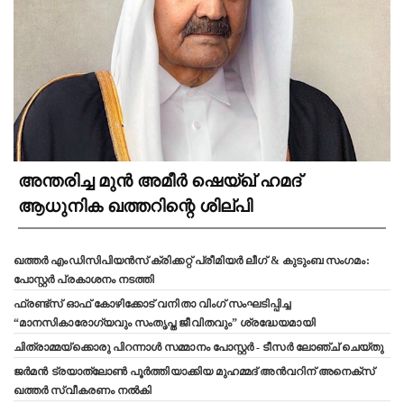
അന്തരിച്ച മുൻ അമീർ ഷെയ്ഖ് ഹമദ്
ആധുനിക ഖത്തറിന്റെ ശില്പി
ഖത്തർ എംഡിസിപിയൻസ് ക്രിക്കറ്റ് പ്രീമിയർ ലീഗ് & കുടുംബ സംഗമം:
പോസ്റ്റർ പ്രകാശനം നടത്തി
ഫ്രണ്ട്സ് ഓഫ് കോഴിക്കോട് വനിതാ വിംഗ് സംഘടിപ്പിച്ച
“മാനസികാരോഗ്യവും സംതൃപ്ത ജീവിതവും” ശ്രദ്ധേയമായി
ചിത്രാമ്മയ്ക്കൊരു പിറന്നാൾ സമ്മാനം പോസ്റ്റർ - ടീസർ ലോഞ്ച് ചെയ്തു
ജർമൻ ട്രയാത്‌ലോൺ പൂർത്തിയാക്കിയ മുഹമ്മദ് അൻവറിന് അനെക്സ്
ഖത്തർ സ്വീകരണം നൽകി