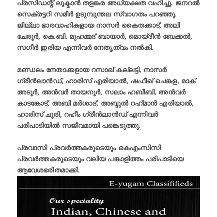
പ്രസിഡന്റ് ലുക്മാൻ തളങ്കര അധ്യക്ഷത വഹിച്ചു. ജനറൽ
സെക്രട്ടറി സമീർ ഉടുമ്പുന്തല സ്വാഗതം പറഞ്ഞു.
ജില്ലാ ഭാരവാഹികളായ നാസർ കൈതക്കാട്, അലി
ചേരൂർ, കെ.ബി. മുഹമ്മദ് ബായാർ, മൊയ്ദീൻ ബേക്കൽ,
സഗീർ ഇരിയ എന്നിവർ നേതൃത്വം നൽകി.
മണ്ഡലം നേതാക്കളായ റസാഖ് കല്ലട്ടി, നാസർ
ഗ്രീൻലാൻഡ്, ഹാരിസ് എരിയാൽ, ഷഫീഖ് ചെങ്കള, മാക്
അടൂർ, അൻവർ തായനൂർ, സലാം ഹബീബി, അൻവർ
കാടങ്കോട്, അബി മർശാദ്, അബ്ദുൽ റഹ്‌മാൻ എരിയാൽ,
ഹാരിസ് ചൂരി, റഹീം ഗ്രീൻലാൻഡ് എന്നിവർ
പരിപാടിയിൽ സജീവമായി പങ്കെടുത്തു.
പ്രവാസി പ്രവർത്തകരുടെയും കെഎംസിസി
പ്രവർത്തകരുടെയും വലിയ പങ്കാളിത്തം പരിപാടിയെ
ആവേശഭരിതമാക്കി.