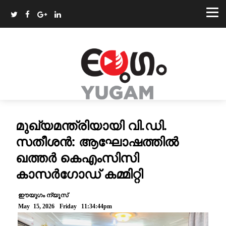
മുഖ്യമന്ത്രിയായി വി.ഡി.
സതീശൻ: ആഘോഷത്തിൽ
ഖത്തർ കെഎംസിസി
കാസർഗോഡ് കമ്മിറ്റി
ഈയുഗം ന്യൂസ്
May 15, 2026 Friday 11:34:44pm