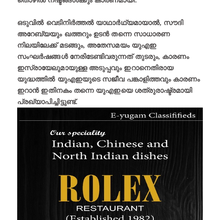
തൊഴിൽ നഷ്ടങ്ങൾക്കും കാരണമായി.
ഒടുവിൽ വെടിനിർത്തൽ യാഥാർഥ്യമായാൽ, സൗദി
അറേബ്യയും ഖത്തറും ഉടൻ തന്നെ സാധാരണ
നിലയിലേക്ക് മടങ്ങും, അതേസമയം യുഎഇ
സംഘർഷങ്ങൾ നേരിടേണ്ടിവരുന്നത് തുടരും, കാരണം
ഇസ്രായേലുമായുള്ള അടുപ്പവും ഇറാനെതിരായ
യുദ്ധത്തിൽ യുഎഇയുടെ സജീവ പങ്കാളിത്തവും കാരണം
ഇറാൻ ഇതിനകം തന്നെ യുഎഇയെ ശത്രുരാഷ്ട്രമായി
പ്രഖ്യാപിച്ചിട്ടുണ്ട്.