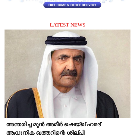
LATEST NEWS
അന്തരിച്ച മുൻ അമീർ ഷെയ്ഖ് ഹമദ്
ആധുനിക ഖത്തറിന്റെ ശില്പി