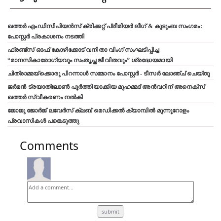
ഖത്തർ എംഡിസിപിയൻസ് ക്രിക്കറ്റ് പ്രീമിയർ ലീഗ് & കുടുംബ സംഗമം:
പോസ്റ്റർ പ്രകാശനം നടത്തി
ഫ്രണ്ട്സ് ഓഫ് കോഴിക്കോട് വനിതാ വിംഗ് സംഘടിപ്പിച്ച
“മാനസികാരോഗ്യവും സംതൃപ്ത ജീവിതവും” ശ്രദ്ധേയമായി
ചിത്രാമ്മയ്ക്കൊരു പിറന്നാൾ സമ്മാനം പോസ്റ്റർ - ടീസർ ലോഞ്ച് ചെയ്തു
ജർമൻ ട്രയാത്‌ലോൺ പൂർത്തിയാക്കിയ മുഹമ്മദ് അൻവറിന് അനെക്സ്
ഖത്തർ സ്വീകരണം നൽകി
ജോജു ജോർജ് ലവേർസ് ക്ലബ്‌ മെഡിക്കൽ ക്യാമ്പിൽ മുന്നൂറോളം
പ്രവാസികൾ പങ്കെടുത്തു
Comments