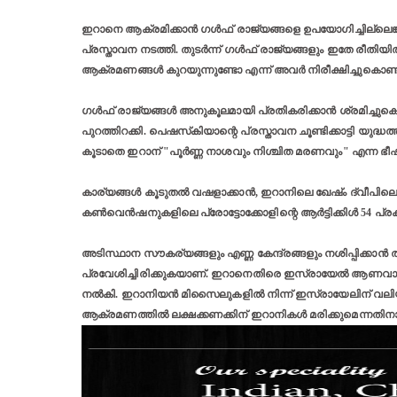
ഇറാനെ ആക്രമിക്കാൻ ഗൾഫ് രാജ്യങ്ങളെ ഉപയോഗിച്ചില്ലെങ്ക
പ്രസ്താവന നടത്തി. തുടർന്ന് ഗൾഫ് രാജ്യങ്ങളും ഇതേ രീതിയിൽ 
ആക്രമണങ്ങൾ കുറയുന്നുണ്ടോ എന്ന് അവർ നിരീക്ഷിച്ചുകൊണ്ടിരു
ഗൾഫ് രാജ്യങ്ങൾ അനുകൂലമായി പ്രതികരിക്കാൻ ശ്രമിച്ചുകൊണ്ടി
പുറത്തിറക്കി. പെഷസ്‌കിയാന്റെ പ്രസ്താവന ചൂണ്ടിക്കാട്ടി യുദ
കൂടാതെ ഇറാന് "പൂർണ്ണ നാശവും നിശ്ചിത മരണവും" എന്ന ഭീഷണ
കാര്യങ്ങൾ കൂടുതൽ വഷളാക്കാൻ, ഇറാനിലെ ഖേഷ്ം ദ്വീപിലെ 
കൺവെൻഷനുകളിലെ പ്രോട്ടോക്കോളിന്റെ ആർട്ടിക്കിൾ 54 പ്രകാര
അടിസ്ഥാന സൗകര്യങ്ങളും എണ്ണ കേന്ദ്രങ്ങളും നശിപ്പിക്കാൻ ത
പ്രവേശിച്ചിരിക്കുകയാണ്. ഇറാനെതിരെ ഇസ്രായേൽ ആണവായു
നൽകി. ഇറാനിയൻ മിസൈലുകളിൽ നിന്ന് ഇസ്രായേലിന് വലി
ആക്രമണത്തിൽ ലക്ഷക്കണക്കിന് ഇറാനികൾ മരിക്കുമെന്നതിനാ