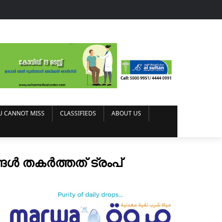
U CANNOT MISS
CLASSIFIEDS
ABOUT US
്ങൾ തകർത്തത് ട്രംപ്