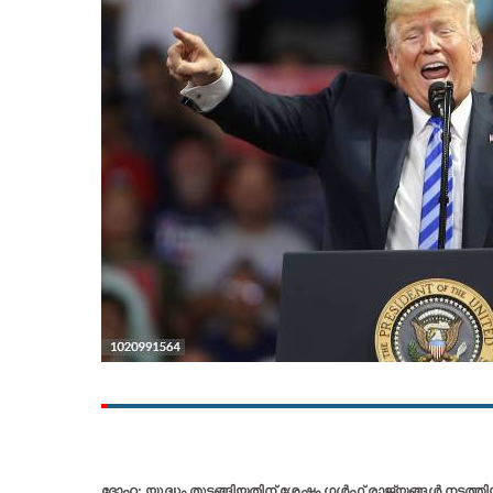
ദോഹ: യുദ്ധം തുടങ്ങിയതിന് ശേഷം ഗൾഫ് രാജ്യങ്ങൾ നടത്തിയ