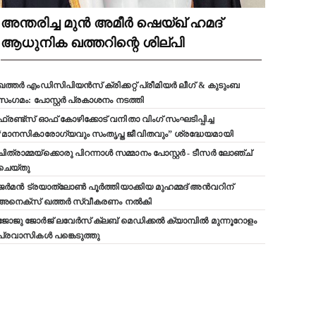
അന്തരിച്ച മുൻ അമീർ ഷെയ്ഖ് ഹമദ്
ആധുനിക ഖത്തറിന്റെ ശില്പി
ഖത്തർ എംഡിസിപിയൻസ് ക്രിക്കറ്റ് പ്രീമിയർ ലീഗ് & കുടുംബ
സംഗമം: പോസ്റ്റർ പ്രകാശനം നടത്തി
ഫ്രണ്ട്സ് ഓഫ് കോഴിക്കോട് വനിതാ വിംഗ് സംഘടിപ്പിച്ച
“മാനസികാരോഗ്യവും സംതൃപ്ത ജീവിതവും” ശ്രദ്ധേയമായി
ചിത്രാമ്മയ്ക്കൊരു പിറന്നാൾ സമ്മാനം പോസ്റ്റർ - ടീസർ ലോഞ്ച്
ചെയ്തു
ജർമൻ ട്രയാത്‌ലോൺ പൂർത്തിയാക്കിയ മുഹമ്മദ് അൻവറിന്
അനെക്സ് ഖത്തർ സ്വീകരണം നൽകി
ജോജു ജോർജ് ലവേർസ് ക്ലബ്‌ മെഡിക്കൽ ക്യാമ്പിൽ മുന്നൂറോളം
പ്രവാസികൾ പങ്കെടുത്തു