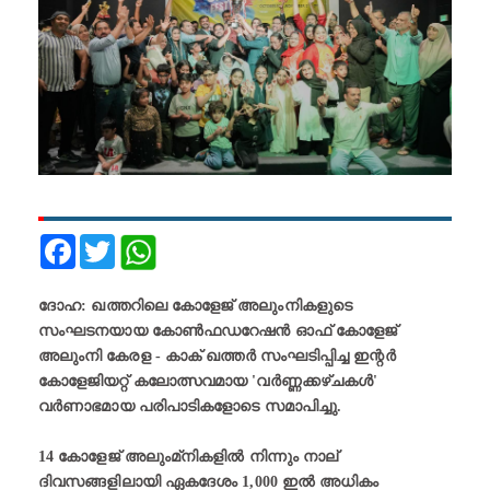
Facebook
Twitter
ദോഹ: ഖത്തറിലെ കോളേജ് അലുംനികളുടെ
സംഘടനയായ കോൺഫഡറേഷൻ ഓഫ് കോളേജ്
അലുംനി കേരള - കാക് ഖത്തർ സംഘടിപ്പിച്ച ഇന്റർ
കോളേജിയറ്റ് കലോത്സവമായ 'വർണ്ണക്കഴ്ചകൾ'
വർണാഭമായ പരിപാടികളോടെ സമാപിച്ചു.
14 കോളേജ് അലുംമ്‌നികളിൽ നിന്നും നാല്
ദിവസങ്ങളിലായി ഏകദേശം 1,000 ഇൽ അധികം