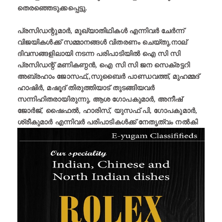
തെരഞ്ഞെടുക്കപ്പെട്ടു.
പ്രസിഡന്റുമാർ, മുഖ്യാതിഥികൾ എന്നിവർ ചേർന്ന്
വിജയികൾക്ക് സമ്മാനങ്ങൾ വിതരണം ചെയ്തു,നാല്
ദിവസങ്ങളിലായി നടന്ന പരിപാടിയിൽ ഐ സി സി
പ്രസിഡന്റ് മണികണ്ഠൻ, ഐ സി സി ജന സെക്രട്ടറി
അബ്രഹാം ജോസഫ്,,സുബൈർ പാണ്ഡവത്ത്, മുഹമ്മദ്‌
ഹാഷിർ, മഷൂദ് തിരുത്തിയാട് തുടങ്ങിയവർ
സന്നിഹിതരായിരുന്നു, ആശ ഗോപകുമാർ, അനീഷ്
ജോർജ്, ഷൈഫൽ, ഹാരിസ്, യുസഫ് പി, ഗോപകുമാർ,
ശ്രീകുമാർ എന്നിവർ പരിപാടികൾക്ക് നേതൃത്വം നൽകി