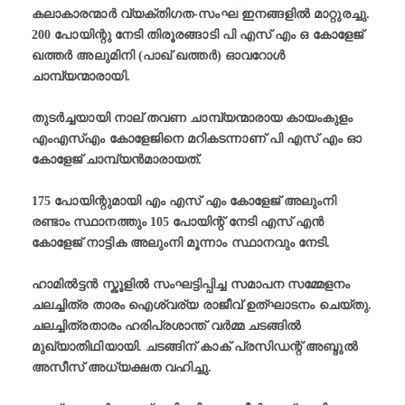
കലാകാരന്മാർ വ്യക്തിഗത-സംഘ ഇനങ്ങളിൽ മാറ്റുരച്ചു.
200 പോയിന്റു നേടി തിരൂരങ്ങാടി പി എസ് എം ഒ കോളേജ്
ഖത്തർ അലുമിനി (പാഖ് ഖത്തർ) ഓവറോൾ
ചാമ്പ്യന്മാരായി.
തുടർച്ചയായി നാല് തവണ ചാമ്പ്യന്മാരായ കായംകുളം
എംഎസ്എം കോളേജിനെ മറികടന്നാണ് പി എസ് എം ഓ
കോളേജ് ചാമ്പ്യൻമാരായത്.
175 പോയിന്റുമായി എം എസ് എം കോളേജ് അലുംനി
രണ്ടാം സ്ഥാനത്തും 105 പോയിന്റ് നേടി എസ് എൻ
കോളേജ് നാട്ടിക അലുംനി മൂന്നാം സ്ഥാനവും നേടി.
ഹാമിൽട്ടൻ സ്കൂളിൽ സംഘട്ടിപ്പിച്ച സമാപന സമ്മേളനം
ചലച്ചിത്ര താരം ഐശ്വര്യ രാജീവ് ഉത്ഘാടനം ചെയ്തു.
ചലച്ചിത്രതാരം ഹരിപ്രശാന്ത് വർമ്മ ചടങ്ങിൽ
മുഖ്യാതിഥിയായി. ചടങ്ങിന് കാക് പ്രസിഡന്റ് അബ്ദുൽ
അസീസ് അധ്യക്ഷത വഹിച്ചു.