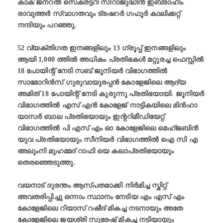
കാക് ജനറൽ സെക്രട്ടറി സിറാജുദ്ധീൻ ഇബ്രാഹിം
രാവുത്തർ സ്വാഗതവും ട്രഷറർ ഗഫൂർ കാലിക്കറ്റ്
നന്ദിയും പറഞ്ഞു.
52 വ്യക്തിഗത ഇനങ്ങളിലും 13 ഗ്രൂപ്പ് ഇനങ്ങളിലും
ആയി 1,000 ത്തിൽ അധികം പ്രതിഭകൾ മറ്റുരച്ച ഫെസ്റ്റിൽ
18 പോയിന്റ് നേടി സബ് ജൂനിയർ വിഭാഗത്തിൽ
സാമോറിൻസ് ഗുരുവായൂരപ്പൻ കോളേജിലെ ആദ്യ
അമിത് 18 പോയിന്റ് നേടി കുരുന്നു പ്രതിഭയായി. ജൂനിയർ
വിഭാഗത്തിൽ എസ് എൻ കോളേജ് നാട്ടികയിലെ മിൻഹാ
യാസർ ബാല പ്രതിഭയായും ഇന്ററിമീഡിയേറ്റ്
വിഭാഗത്തിൽ പി എസ് എം ഓ കോളേജിലെ മെഹ്ജബിൻ
യുവ പ്രതിഭയായും സീനിയർ വിഭാഗത്തിൽ ഐ സി എ
അലുംനി മുഹമ്മദ്‌ റാഫി യെ കലാപ്രതിഭയായും
തെരഞ്ഞെടുത്തു.
വയനാട് ദുരന്തം ആസ്പതമാക്കി നിർമിച്ച സ്കിറ്റ്
അവതരിപ്പിച്ചു ഒന്നാം സ്ഥാനം നേടിയ എം എസ് എം
കോളേജിലെ റിയാസ് റഷീദ് മികച്ച നടനായും അതേ
കോളേജിലെ ജയശ്രി സുരേഷ് മികച്ച നടിയായും