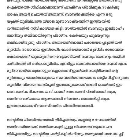
കഴിയും. പക്ഷേ, അത്തരം ഒരു കഴിവിനെ, ജനങ്ങളുടെ അത്തരം ഒരു
ഐക്യത്തെ ശിഥിലമാക്കാനാണ് ഫാഷിസം ശ്രമിക്കുക. 90കള്‍ക്കു
ശേഷം അവര്‍ ചെയ്തത് അതാണ്. ബാബര്‍ക്കെതിരെ എന്ന ഒരു
യുക്തിയുമില്ലാത്ത വ്യാജ മുദ്രാവാക്യത്തിന് ഇന്ത്യയില്‍
വന്‍തോതില്‍ സ്വീകാര്യത കിട്ടി. സത്യത്തില്‍ ബാബറും ഇബ്രാഹീം
ലോദിയും തമ്മിലായിരുന്നു പ്രശ്‌നം. ഷേര്‍ഷയും ഹുമയൂണും
തമ്മിലായിരുന്നു പ്രശ്‌നം. അതായത് ബാബര്‍ പരാജയപ്പെടുത്തിയത്
മുസ്ലീം രാജാവായ ഇബ്രാഹീം ലോദിയെയാണ്. മുസ്ലീം രാജാവായ
ഷേര്‍ഷയാണ് ഹുമയൂണിനെ വേട്ടയാടിയത്. രാമനും ബാബറും തമ്മില്‍
ചരിത്രത്തില്‍ ഒരിടപാടുമില്ല. എന്നിട്ടും ബാബര്‍ക്കെതിരെ രാമന്‍ എന്ന
മുദ്രാവാക്യം മുന്നോട്ടുവെച്ചുകൊണ്ട് ഇന്ത്യന്‍ രാഷ്ട്രീയത്തിന്റെ
മൂര്‍ത്തവും യഥാര്‍ത്ഥവുമായ സമവാക്യത്തെയാകെ അട്ടിമറിച്ച് ഒരുതരം
കൃത്രിമ വ്യാജ സംസ്‌കൃതി ഉണ്ടാക്കുകയാണ് അവര്‍ ചെയ്തത്. ഈ
വൈകാരിക ഭീകരതയെ വിചാരധീരതകൊണ്ട് പ്രതിരോധിക്കുക,
അതിനാവശ്യമായ ആശയങ്ങള്‍ നിരന്തരം അവതരിപ്പിക്കുക
ഇതൊക്കെയാണ് സാംസ്‌കാരിക പ്രവര്‍ത്തനങ്ങള്‍.
രാഷ്ട്രീയ പ്രവര്‍ത്തനങ്ങള്‍ തീര്‍ച്ചയായും മറ്റൊരു മണ്ഡലത്തില്‍
അനിവാര്യമാണ്. അതിനെക്കുറിച്ചുള്ള വിശദമായ ആലോചന
തീര്‍ച്ചയായിട്ടും രാഷ്ട്രീയ പാര്‍ട്ടികളില്‍ നിന്നും അതുമായി ബന്ധപ്പെട്ട്