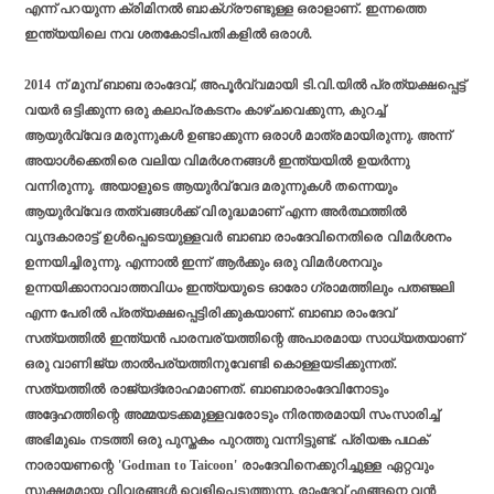
എന്ന് പറയുന്ന ക്രിമിനല്‍ ബാക്ഗ്രൗണ്ടുള്ള ഒരാളാണ്. ഇന്നത്തെ
ഇന്ത്യയിലെ നവ ശതകോടിപതികളിൽ ഒരാൾ.
2014 ന് മുമ്പ് ബാബ രാംദേവ്, അപൂര്‍വ്വമായി ടി.വി.യില്‍ പ്രത്യക്ഷപ്പെട്ട്
വയര്‍ ഒട്ടിക്കുന്ന ഒരു കലാപ്രകടനം കാഴ്ചവെക്കുന്ന, കുറച്ച്
ആയുര്‍വ്വേദ മരുന്നുകള്‍ ഉണ്ടാക്കുന്ന ഒരാള്‍ മാത്രമായിരുന്നു. അന്ന്
അയാള്‍ക്കെതിരെ വലിയ വിമര്‍ശനങ്ങള്‍ ഇന്ത്യയില്‍ ഉയര്‍ന്നു
വന്നിരുന്നു. അയാളുടെ ആയുര്‍വ്വേദ മരുന്നുകള്‍ തന്നെയും
ആയുര്‍വ്വേദ തത്വങ്ങള്‍ക്ക് വിരുദ്ധമാണ് എന്ന അര്‍ത്ഥത്തില്‍
വൃന്ദകാരാട്ട് ഉള്‍പ്പെടെയുള്ളവര്‍ ബാബാ രാംദേവിനെതിരെ വിമര്‍ശനം
ഉന്നയിച്ചിരുന്നു. എന്നാല്‍ ഇന്ന് ആര്‍ക്കും ഒരു വിമര്‍ശനവും
ഉന്നയിക്കാനാവാത്തവിധം ഇന്ത്യയുടെ ഓരോ ഗ്രാമത്തിലും പതഞ്ജലി
എന്ന പേരില്‍ പ്രത്യക്ഷപ്പെട്ടിരിക്കുകയാണ്. ബാബാ രാംദേവ്
സത്യത്തില്‍ ഇന്ത്യന്‍ പാരമ്പര്യത്തിന്റെ അപാരമായ സാധ്യതയാണ്
ഒരു വാണിജ്യ താല്‍പര്യത്തിനുവേണ്ടി കൊള്ളയടിക്കുന്നത്.
സത്യത്തില്‍ രാജ്യദ്രോഹമാണത്. ബാബാരാംദേവിനോടും
അദ്ദേഹത്തിന്റെ അമ്മയടക്കമുള്ളവരോടും നിരന്തരമായി സംസാരിച്ച്
അഭിമുഖം നടത്തി ഒരു പുസ്തകം പുറത്തു വന്നിട്ടുണ്ട്. പ്രിയങ്ക പഥക്
നാരായണന്റെ 'Godman to Taicoon' രാംദേവിനെക്കുറിച്ചുള്ള ഏറ്റവും
സൂക്ഷമമായ വിവരങ്ങള്‍ വെളിപ്പെടുത്തുന്ന, രാംദേവ് എങ്ങനെ വന്‍