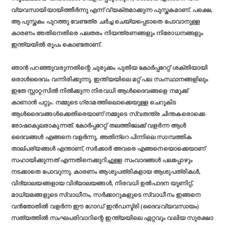
വ്യവസായിയായിത്തീര്‍ന്നു എന്ന് വ്യക്തമാക്കുന്ന പുസ്തകമാണ്. പക്ഷെ,
ആ പുസ്തകം പുറത്തു വേണ്ടത്ര ചര്‍ച്ച ചെയ്യപ്പെടാതെ പോവാനുള്ള
കാരണം അതിനെതിരെ പലതരം നിയന്ത്രണങ്ങളും നിരോധനങ്ങളും
ഇന്ത്യയില്‍ രൂപം കൊണ്ടതാണ്.
ഞാന്‍ പറഞ്ഞുവരുന്നതിന്റെ ചുരുക്കം പുതിയ കോര്‍പ്പറേറ്റ് ശക്തിയായി
ഒരാള്‍ദൈവം വന്നിരിക്കുന്നു. ഇന്ത്യയിലെ മറ്റ് പല സംസ്ഥാനങ്ങളിലും
ഇതേ സ്റ്റാറ്റസില്‍ നില്‍ക്കുന്ന നിരവധി ആള്‍ദൈവങ്ങളെ നമുക്ക്
കാണാന്‍ പറ്റും. നമ്മുടെ ഗ്രാമത്തിലൊക്കെയുള്ള ചെറുകിട
ആള്‍ദൈവങ്ങള്‍ക്കെതിരെയാണ് നമ്മുടെ സ്വതന്ത്ര ചിന്തകരൊക്കെ
രോഷാകുലരാകുന്നത്. കോര്‍പ്പറേറ്റ് തലത്തിലേക്ക് വളര്‍ന്ന ആള്‍
ദൈവങ്ങള്‍ എങ്ങനെ വളര്‍ന്നു, അതിന്‌റെ പിന്നിലെ സാമ്പത്തിക
താല്പര്യങ്ങള്‍ എന്താണ്, സര്‍ക്കാര്‍ അവരെ എങ്ങനെയൊക്കെയാണ്
സഹായിക്കുന്നത് എന്നതിനെക്കുറിച്ചുള്ള സംവാദങ്ങള്‍ പലപ്പോഴും
നടക്കാതെ പോവുന്നു. കാരണം ആശുപത്രികളായ ആശുപത്രികള്‍,
വിദ്യാലയങ്ങളായ വിദ്യാലയങ്ങള്‍, നിരവധി ഉല്‍പാദന യൂണിറ്റ്,
മാധ്യമങ്ങളുടെ സ്വാധീനം, സര്‍ക്കാറുകളുടെ സ്വാധീനം ഇങ്ങനെ
വന്‍തോതില്‍ വളര്‍ന്ന ഈ ഗോഡ് ഇന്‍ഡസ്ട്രി (ദൈവവ്യവസായം)
സത്യത്തില്‍ സംഘപരിവാറിന്റെ ഇന്ത്യയിലെ ഏറ്റവും വലിയ സുരക്ഷാ