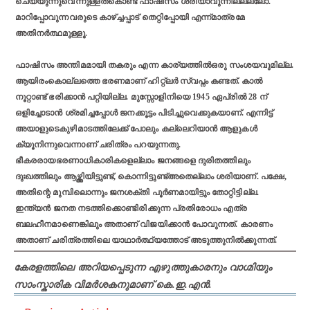
ചെയ്യുന്നുവെന്നുള്ളത്‌കൊണ്ട് ഫാഷിസം ശരിയാവുന്നില്ലല്ലോ.
മാറിപ്പോവുന്നവരുടെ കാഴ്ച്ചപ്പാട് തെറ്റിപ്പോയി എന്ന്മാത്രമേ
അതിനര്‍ത്ഥമുള്ളൂ.
ഫാഷിസം അന്തിമമായി തകരും എന്ന കാര്യത്തിൽഒരു സംശയവുമില്ല.
ആയിരംകൊല്ലത്തെ ഭരണമാണ് ഹിറ്റ്ലർ സ്വപ്നം കണ്ടത്. കാല്‍
നൂറ്റാണ്ട് ഭരിക്കാന്‍ പറ്റിയില്ല. മുസ്സോളിനിയെ 1945 ഏപ്രില്‍ 28 ന്
ഒളിച്ചോടാന്‍ ശ്രമിച്ചപ്പോള്‍ ജനക്കൂട്ടം പിടിച്ചുവെക്കുകയാണ്. എന്നിട്ട്
അയാളുടെകുഴിമാടത്തിലേക്ക് പോലും കല്ലെറിയാന്‍ ആളുകള്‍
ക്യൂനിന്നുവെന്നാണ് ചരിത്രം പറയുന്നതു.
ഭീകരരായഭരണാധികാരികളെല്ലാം ജനങ്ങളെ ദുരിതത്തിലും
ദുഃഖത്തിലും ആഴ്ത്തിയിട്ടുണ്ട്, കൊന്നിട്ടുണ്ട്അതെല്ലാം ശരിയാണ്. പക്ഷേ,
അതിന്റെ മുമ്പിലൊന്നും ജനശക്തി പൂര്‍ണമായിട്ടും തോറ്റിട്ടില്ല.
ഇന്ത്യൻ ജനത നടത്തിക്കൊണ്ടിരിക്കുന്ന പ്രതിരോധം എത്ര
ബലഹീനമാണെങ്കിലും അതാണ് വിജയിക്കാന്‍ പോവുന്നത്. കാരണം
അതാണ് ചരിത്രത്തിലെ യാഥാർത്ഥ്യത്തോട് അടുത്തുനില്‍ക്കുന്നത്.
കേരളത്തിലെ
അറിയപ്പെടുന്ന എഴുത്തുകാരനും വാഗ്മിയും
സാംസ്കാരിക വിമർശകനുമാണ് കെ.ഇ.എൻ.