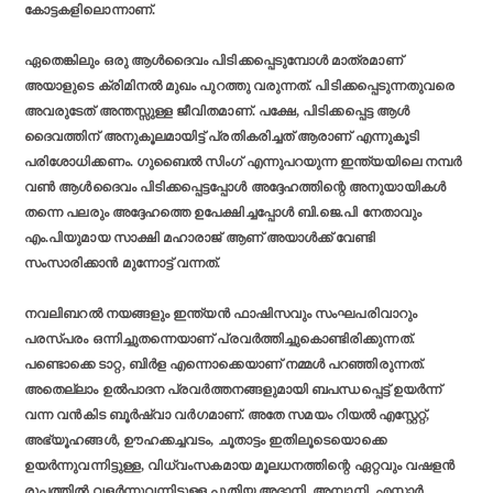
കോട്ടകളിലൊന്നാണ്.
ഏതെങ്കിലും ഒരു ആള്‍ദൈവം പിടിക്കപ്പെടുമ്പോള്‍ മാത്രമാണ്
അയാളുടെ ക്രിമിനല്‍ മുഖം പുറത്തു വരുന്നത്. പിടിക്കപ്പെടുന്നതുവരെ
അവരുടേത് അന്തസ്സുള്ള ജീവിതമാണ്. പക്ഷേ, പിടിക്കപ്പെട്ട ആള്‍
ദൈവത്തിന് അനുകൂലമായിട്ട് പ്രതികരിച്ചത് ആരാണ് എന്നുകൂടി
പരിശോധിക്കണം. ഗുബൈല്‍ സിംഗ് എന്നുപറയുന്ന ഇന്ത്യയിലെ നമ്പര്‍
വണ്‍ ആള്‍ദൈവം പിടിക്കപ്പെട്ടപ്പോള്‍ അദ്ദേഹത്തിന്റെ അനുയായികള്‍
തന്നെ പലരും അദ്ദേഹത്തെ ഉപേക്ഷിച്ചപ്പോള്‍ ബി.ജെ.പി നേതാവും
എം.പിയുമായ സാക്ഷി മഹാരാജ് ആണ് അയാള്‍ക്ക് വേണ്ടി
സംസാരിക്കാന്‍ മുന്നോട്ട് വന്നത്.
നവലിബറല്‍ നയങ്ങളും ഇന്ത്യന്‍ ഫാഷിസവും സംഘപരിവാറും
പരസ്പരം ഒന്നിച്ചുതന്നെയാണ് പ്രവര്‍ത്തിച്ചുകൊണ്ടിരിക്കുന്നത്.
പണ്ടൊക്കെ ടാറ്റ, ബിര്‍ള എന്നൊക്കെയാണ് നമ്മള്‍ പറഞ്ഞിരുന്നത്.
അതെല്ലാം ഉല്‍പാദന പ്രവര്‍ത്തനങ്ങളുമായി ബപന്ധപ്പെട്ട് ഉയര്‍ന്ന്
വന്ന വന്‍കിട ബൂര്‍ഷ്വാ വര്‍ഗമാണ്. അതേ സമയം റിയല്‍ എസ്റ്റേറ്റ്,
അഭ്യൂഹങ്ങള്‍, ഊഹക്കച്ചവടം, ചൂതാട്ടം ഇതിലൂടെയൊക്കെ
ഉയര്‍ന്നുവന്നിട്ടുള്ള, വിധ്വംസകമായ മൂലധനത്തിന്റെ ഏറ്റവും വഷളന്‍
രൂപത്തില്‍ വളര്‍ന്നുവന്നിട്ടുള്ള പുതിയ അദാനി, അമ്പാനി, എസ്സാര്‍