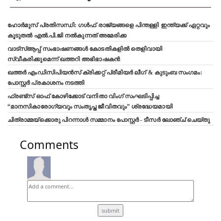
ഹോർമുസ് പ്രതിസന്ധി: ഗൾഫ് രാജ്യങ്ങളെ പിന്തള്ളി ഇന്ത്യക്ക് ഏറ്റവും
കൂടുതൽ എൽ.പി.ജി നൽകുന്നത് അമേരിക്ക
വാട്‌സ്ആപ്പ് സംഭാഷണങ്ങൾ കോടതികളിൽ തെളിവായി
സ്വീകരിക്കുമെന്ന് ഖത്തറി അഭിഭാഷകൻ
ഖത്തർ എംഡിസിപിയൻസ് ക്രിക്കറ്റ് പ്രീമിയർ ലീഗ് & കുടുംബ സംഗമം:
പോസ്റ്റർ പ്രകാശനം നടത്തി
ഫ്രണ്ട്സ് ഓഫ് കോഴിക്കോട് വനിതാ വിംഗ് സംഘടിപ്പിച്ച
“മാനസികാരോഗ്യവും സംതൃപ്ത ജീവിതവും” ശ്രദ്ധേയമായി
ചിത്രാമ്മയ്ക്കൊരു പിറന്നാൾ സമ്മാനം പോസ്റ്റർ - ടീസർ ലോഞ്ച് ചെയ്തു
Comments