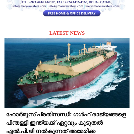
LATEST NEWS
ഹോർമുസ് പ്രതിസന്ധി: ഗൾഫ് രാജ്യങ്ങളെ
പിന്തള്ളി ഇന്ത്യക്ക് ഏറ്റവും കൂടുതൽ
എൽ.പി.ജി നൽകുന്നത് അമേരിക്ക