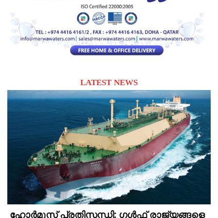
LATEST NEWS
ഹോർമുസ് പ്രതിസന്ധി: ഗൾഫ് രാജ്യങ്ങളെ